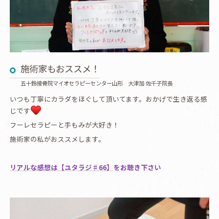
施術家もおススメ！
五十鈴接骨院マイオセラピーセンター山形 大津加 佐千子院長
いつも丁寧にカラダをほぐして頂いてます。おかげで生き返る感
じです
フーレセラピーと手もみが大好き！
施術家の私がおススメします。
リアルな感想は【ユタラジ♯66】
をお聴き下さい