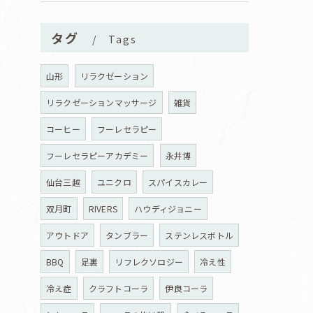
タグ
Tags
山形
リラクゼーション
リラクゼーションマッサージ
雑貨
コーヒー
フーレセラピー
フーレセラピーアカデミー
永井博
仙台三越
ユニクロ
スパイスカレー
双月町
RIVERS
ハウディジョニー
アウトドア
タンブラー
ステンレスボトル
BBQ
足裏
リフレクソロジー
冷え性
冷え症
クラフトコーラ
伊良コーラ