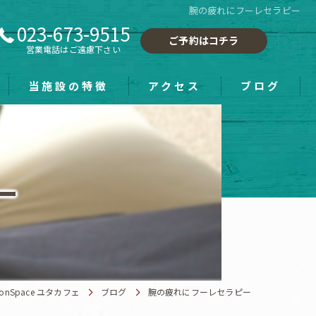
腕の疲れにフーレセラピー
023-673-9515
ご予約はコチラ
営業電話はご遠慮下さい
当施設の特徴
アクセス
ブログ
フーレセラピー
小顔
ー
手もみ
ホワイトニング
雑貨
nSpace ユタカフェ
ブログ
腕の疲れにフーレセラピー