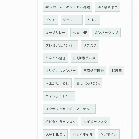
40代パーカーキャンセル界隈
ふく福たまご
プリン
ジェラート
たまご
スープカレー
公式LINE
メンバーシップ
プレミアムメンバー
サブスク
どんどん焼き
山形B級グルメ
オリジナルメンバー
自家焙煎珈琲
10周年
やまがたぐらし
みつばちROCK
コインランドリー
ユタカフェサンデーマーケット
初代タイガーマスク
タイガーマスク
LOA THE OIL
ボディオイル
ヘアオイル