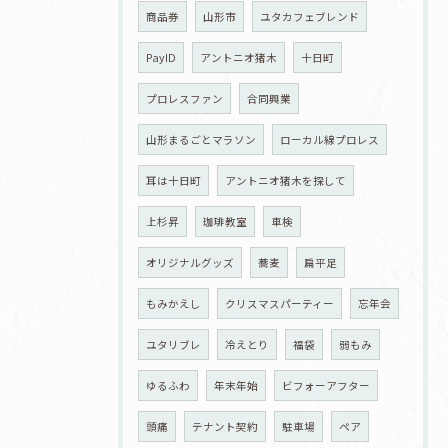
商品券
山形市
ユタカフェブレンド
PayID
アントニオ猪木
十日町
プロレスファン
合同興業
山形まるごとマラソン
ローカル線プロレス
耳は十日町
アントニオ猪木を探して
上杉昇
珈琲教室
車検
オリジナルグッズ
蕎麦
扁平足
もみかえし
クリスマスパーティー
忘年会
ユタリブレ
冷えとり
福袋
弱もみ
ゆるふわ
年末年始
ビフォーアフター
頭痛
テナント契約
駐車場
ペア