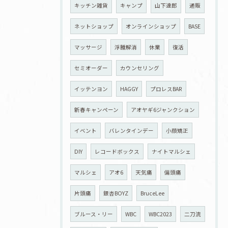
キッチン雑貨
キャンプ
山下達郎
通販
ネットショップ
オンラインショップ
BASE
マッサージ
浮腫解消
休業
復活
セミオーダー
カウンセリング
イッテンヨン
HAGGY
プロレスBAR
新春キャンペーン
アオヤギ6ジャンクション
イベント
バレンタインデー
小顔矯正
DIY
レコードボックス
ナイトマルシェ
マルシェ
アオ6
天気痛
偏頭痛
片頭痛
銀杏BOYZ
BruceLee
ブルース・リー
WBC
WBC2023
二刀流