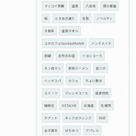
マッコイ斉藤
温泉
八百坊
揉土産屋
桜
ときめき通り
花見
ノベルティ
９周年
温泉タオル
ユタカフェSundayMarket
ハンドメイド
刺繍
近所のお店
イヨシコーラ
キン肉マン
家系ラーメン
足ツボ
ヘッドスパ
カフェ
ちょい飲み
スイーツ
ブレンドコース
自家焙煎
珈琲豆
ICETACHE
北海道
札幌市
テナント
キックボクシング
RISE
女子高生
はちみつ
アパレル