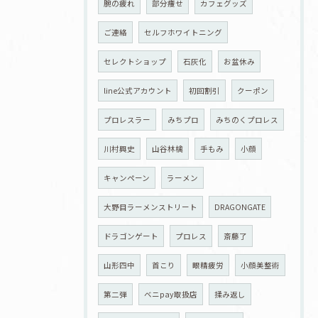
腕の疲れ
部分痩せ
カフェグッズ
ご連絡
セルフホワイトニング
セレクトショップ
石灰化
お盆休み
line公式アカウント
初回割引
クーポン
プロレスラー
みちプロ
みちのくプロレス
川村興史
山谷林檎
手もみ
小顔
キャンペーン
ラーメン
大野目ラーメンストリート
DRAGONGATE
ドラゴンゲート
プロレス
斎藤了
山形四中
首こり
眼精疲労
小顔美整術
第二弾
ベニpay取扱店
揉み返し