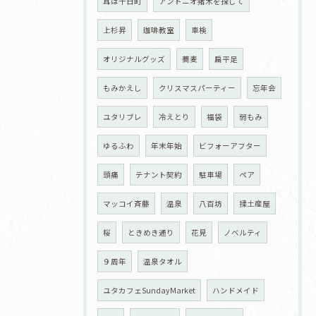
耳は十日町
アントニオ猪木を探して
上杉昇
珈琲教室
車検
オリジナルグッズ
蕎麦
扁平足
もみかえし
クリスマスパーティー
忘年会
ユタリブレ
冷えとり
福袋
弱もみ
ゆるふわ
年末年始
ビフォーアフター
頭痛
テナント契約
駐車場
ペア
マッコイ斉藤
温泉
八百坊
揉土産屋
桜
ときめき通り
花見
ノベルティ
９周年
温泉タオル
ユタカフェSundayMarket
ハンドメイド