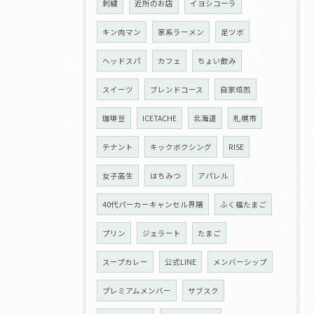
刺繍
近所のお店
イヨシコーラ
キン肉マン
家系ラーメン
足ツボ
ヘッドスパ
カフェ
ちょい飲み
スイーツ
ブレンドコース
自家焙煎
珈琲豆
ICETACHE
北海道
札幌市
テナント
キックボクシング
RISE
女子高生
はちみつ
アパレル
40代パーカーキャンセル界隈
ふく福たまご
プリン
ジェラート
たまご
スープカレー
公式LINE
メンバーシップ
プレミアムメンバー
サブスク