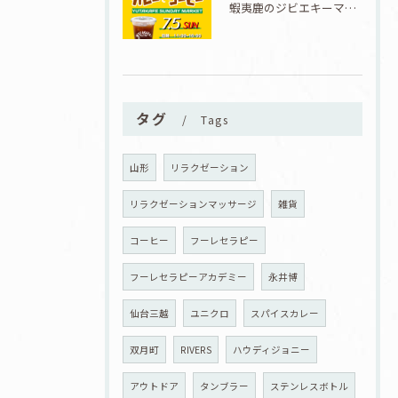
蝦夷鹿のジビエキーマカレーが食べられる7/5『カレーとコーヒーと七夕』開催！
タグ
Tags
山形
リラクゼーション
リラクゼーションマッサージ
雑貨
コーヒー
フーレセラピー
フーレセラピーアカデミー
永井博
仙台三越
ユニクロ
スパイスカレー
双月町
RIVERS
ハウディジョニー
アウトドア
タンブラー
ステンレスボトル