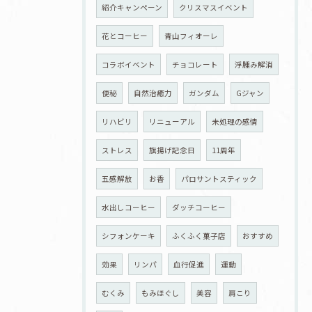
紹介キャンペーン
クリスマスイベント
花とコーヒー
青山フィオーレ
コラボイベント
チョコレート
浮腫み解消
便秘
自然治癒力
ガンダム
Gジャン
リハビリ
リニューアル
未処理の感情
ストレス
旗揚げ記念日
11周年
五感解放
お香
パロサントスティック
水出しコーヒー
ダッチコーヒー
シフォンケーキ
ふくふく菓子店
おすすめ
効果
リンパ
血行促進
運動
むくみ
もみほぐし
美容
肩こり