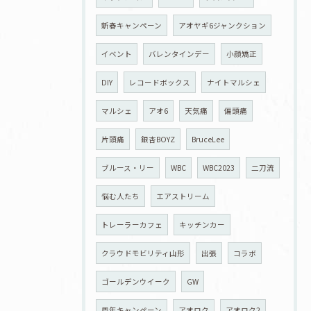
新春キャンペーン
アオヤギ6ジャンクション
イベント
バレンタインデー
小顔矯正
DIY
レコードボックス
ナイトマルシェ
マルシェ
アオ6
天気痛
偏頭痛
片頭痛
銀杏BOYZ
BruceLee
ブルース・リー
WBC
WBC2023
二刀流
悩む人たち
エアストリーム
トレーラーカフェ
キッチンカー
クラウドモビリティ山形
出張
コラボ
ゴールデンウイーク
GW
周年キャンペーン
アオロク
アオロク2