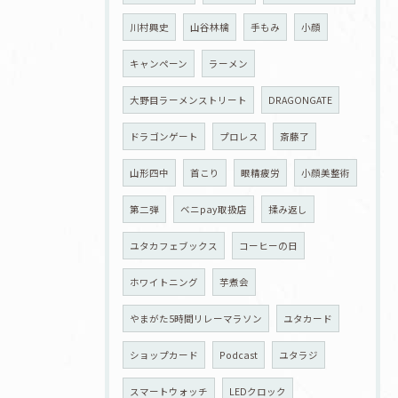
川村興史
山谷林檎
手もみ
小顔
キャンペーン
ラーメン
大野目ラーメンストリート
DRAGONGATE
ドラゴンゲート
プロレス
斎藤了
山形四中
首こり
眼精疲労
小顔美整術
第二弾
ベニpay取扱店
揉み返し
ユタカフェブックス
コーヒーの日
ホワイトニング
芋煮会
やまがた5時間リレーマラソン
ユタカード
ショップカード
Podcast
ユタラジ
スマートウォッチ
LEDクロック