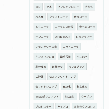
BBQ
足裏
リフレクソロジー
冷え性
冷え症
クラフトコーラ
伊良コーラ
ともコーラ
コーラの抜け殻
食べるコーラ
YATAコーラ
OPEN BOOK
レモンサワー
レモンサワーの素
コカ・コーラ
キン肉マンの日
臨時営業
ベニpay
腕の疲れ
部分痩せ
カフェグッズ
ご連絡
セルフホワイトニング
セレクトショップ
石灰化
お盆休み
line公式アカウント
初回割引
クーポン
プロレスラー
みちプロ
みちのくプロレス