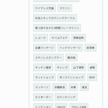
ワイヤレス充電
マラソン
社会人キックボクシングサークル
第２回やまがた5時間リレーマラソン
レコード
チバユウスケ
頭寒足熱
足裏マッサージ
ヘッドマッサージ
前頭骨
ステンレスタンブラー
魔法瓶
キッチン雑貨
キャンプ
山下達郎
通販
ネットショップ
オンラインショップ
BASE
マッサージ
浮腫解消
休業
復活
セミオーダー
カウンセリング
イッテンヨン
HAGGY
プロレスBAR