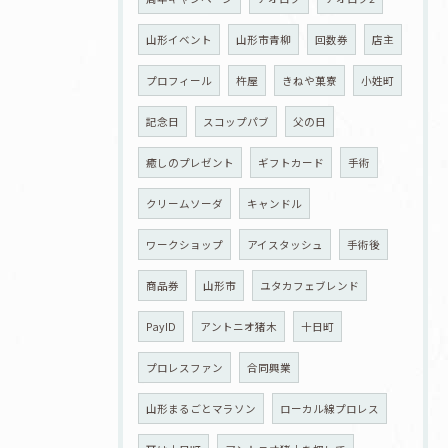
山形イベント
山形市青柳
回数券
店主
プロフィール
杵屋
きねや菓寮
小姓町
記念日
スコップパブ
父の日
癒しのプレゼント
ギフトカード
手術
クリームソーダ
キャンドル
ワークショップ
アイスタッシュ
手術後
商品券
山形市
ユタカフェブレンド
PayID
アントニオ猪木
十日町
プロレスファン
合同興業
山形まるごとマラソン
ローカル線プロレス