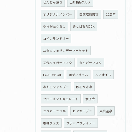
どんどん焼き
山形B級グルメ
オリジナルメンバー
自家焙煎珈琲
10周年
やまがたぐらし
みつばちROCK
コインランドリー
ユタカフェサンデーマーケット
初代タイガーマスク
タイガーマスク
LOA THE OIL
ボディオイル
ヘアオイル
冷やしシャンプー
飲むかき氷
フローズンチョコレート
女子会
ユタカーニバル
ビアガーデン
東根温泉
珈琲フェス
ブラックフライデー