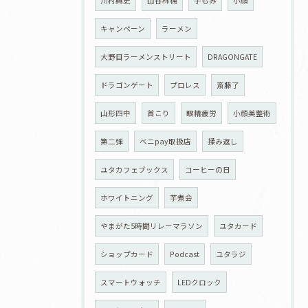
川村興史
山谷林檎
手もみ
小顔
キャンペーン
ラーメン
大野目ラーメンストリート
DRAGONGATE
ドラゴンゲート
プロレス
斎藤了
山形四中
首こり
眼精疲労
小顔美整術
第二弾
ベニpay取扱店
揉み返し
ユタカフェブックス
コーヒーの日
ホワイトニング
芋煮会
やまがた5時間リレーマラソン
ユタカード
ショップカード
Podcast
ユタラジ
スマートウォッチ
LEDクロック