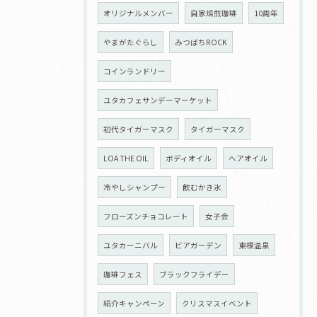
オリジナルメンバー
自家焙煎珈琲
10周年
やまがたぐらし
みつばちROCK
コインランドリー
ユタカフェサンデーマーケット
初代タイガーマスク
タイガーマスク
LOA THE OIL
ボディオイル
ヘアオイル
冷やしシャンプー
飲むかき氷
フローズンチョコレート
女子会
ユタカーニバル
ビアガーデン
東根温泉
珈琲フェス
ブラックフライデー
紹介キャンペーン
クリスマスイベント