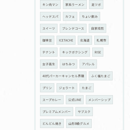
キン肉マン
家系ラーメン
足ツボ
ヘッドスパ
カフェ
ちょい飲み
スイーツ
ブレンドコース
自家焙煎
珈琲豆
ICETACHE
北海道
札幌市
テナント
キックボクシング
RISE
女子高生
はちみつ
アパレル
40代パーカーキャンセル界隈
ふく福たまご
プリン
ジェラート
たまご
スープカレー
公式LINE
メンバーシップ
プレミアムメンバー
サブスク
どんどん焼き
山形B級グルメ