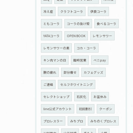
冷え症
クラフトコーラ
伊良コーラ
ともコーラ
コーラの抜け殻
食べるコーラ
YATAコーラ
OPEN BOOK
レモンサワー
レモンサワーの素
コカ・コーラ
キン肉マンの日
臨時営業
ベニpay
腕の疲れ
部分痩せ
カフェグッズ
ご連絡
セルフホワイトニング
セレクトショップ
石灰化
お盆休み
line公式アカウント
初回割引
クーポン
プロレスラー
みちプロ
みちのくプロレス