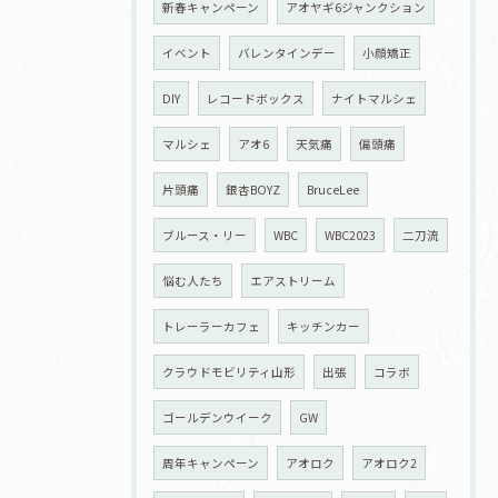
新春キャンペーン
アオヤギ6ジャンクション
イベント
バレンタインデー
小顔矯正
DIY
レコードボックス
ナイトマルシェ
マルシェ
アオ6
天気痛
偏頭痛
片頭痛
銀杏BOYZ
BruceLee
ブルース・リー
WBC
WBC2023
二刀流
悩む人たち
エアストリーム
トレーラーカフェ
キッチンカー
クラウドモビリティ山形
出張
コラボ
ゴールデンウイーク
GW
周年キャンペーン
アオロク
アオロク2