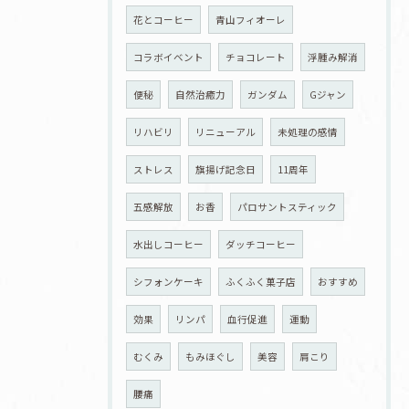
花とコーヒー
青山フィオーレ
コラボイベント
チョコレート
浮腫み解消
便秘
自然治癒力
ガンダム
Gジャン
リハビリ
リニューアル
未処理の感情
ストレス
旗揚げ記念日
11周年
五感解放
お香
パロサントスティック
水出しコーヒー
ダッチコーヒー
シフォンケーキ
ふくふく菓子店
おすすめ
効果
リンパ
血行促進
運動
むくみ
もみほぐし
美容
肩こり
腰痛