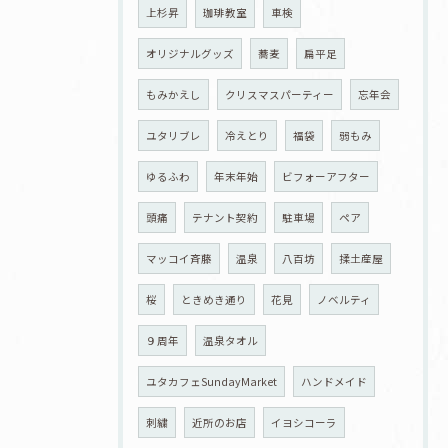
上杉昇
珈琲教室
車検
オリジナルグッズ
蕎麦
扁平足
もみかえし
クリスマスパーティー
忘年会
ユタリブレ
冷えとり
福袋
弱もみ
ゆるふわ
年末年始
ビフォーアフター
頭痛
テナント契約
駐車場
ペア
マッコイ斉藤
温泉
八百坊
揉土産屋
桜
ときめき通り
花見
ノベルティ
９周年
温泉タオル
ユタカフェSundayMarket
ハンドメイド
刺繍
近所のお店
イヨシコーラ