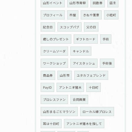
山形イベント
山形市青柳
回数券
店主
プロフィール
杵屋
きねや菓寮
小姓町
記念日
スコップパブ
父の日
癒しのプレゼント
ギフトカード
手術
クリームソーダ
キャンドル
ワークショップ
アイスタッシュ
手術後
商品券
山形市
ユタカフェブレンド
PayID
アントニオ猪木
十日町
プロレスファン
合同興業
山形まるごとマラソン
ローカル線プロレス
耳は十日町
アントニオ猪木を探して