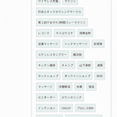
ワイヤレス充電
マラソン
社会人キックボクシングサークル
第２回やまがた5時間リレーマラソン
レコード
チバユウスケ
頭寒足熱
足裏マッサージ
ヘッドマッサージ
前頭骨
ステンレスタンブラー
魔法瓶
キッチン雑貨
キャンプ
山下達郎
通販
ネットショップ
オンラインショップ
BASE
マッサージ
浮腫解消
休業
復活
セミオーダー
カウンセリング
イッテンヨン
HAGGY
プロレスBAR