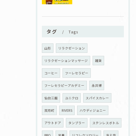
タグ
Tags
山形
リラクゼーション
リラクゼーションマッサージ
雑貨
コーヒー
フーレセラピー
フーレセラピーアカデミー
永井博
仙台三越
ユニクロ
スパイスカレー
双月町
RIVERS
ハウディジョニー
アウトドア
タンブラー
ステンレスボトル
BBQ
足裏
リフレクソロジー
冷え性