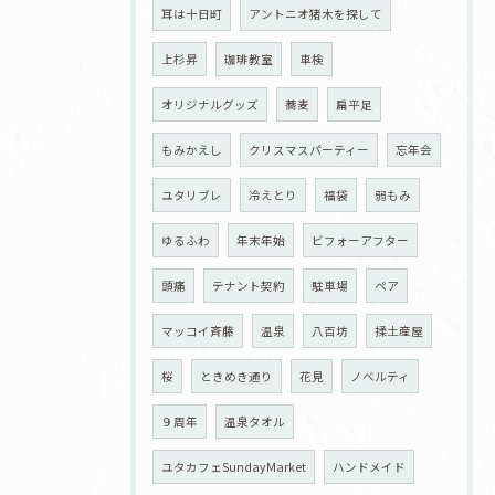
耳は十日町
アントニオ猪木を探して
上杉昇
珈琲教室
車検
オリジナルグッズ
蕎麦
扁平足
もみかえし
クリスマスパーティー
忘年会
ユタリブレ
冷えとり
福袋
弱もみ
ゆるふわ
年末年始
ビフォーアフター
頭痛
テナント契約
駐車場
ペア
マッコイ斉藤
温泉
八百坊
揉土産屋
桜
ときめき通り
花見
ノベルティ
９周年
温泉タオル
ユタカフェSundayMarket
ハンドメイド