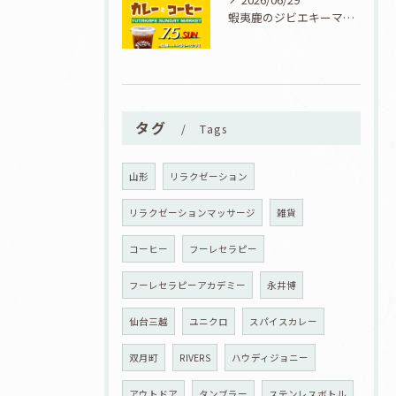
蝦夷鹿のジビエキーマカレーが食べられる7/5『カレーとコーヒーと七夕』開催！
タグ
Tags
山形
リラクゼーション
リラクゼーションマッサージ
雑貨
コーヒー
フーレセラピー
フーレセラピーアカデミー
永井博
仙台三越
ユニクロ
スパイスカレー
双月町
RIVERS
ハウディジョニー
アウトドア
タンブラー
ステンレスボトル