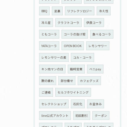
BBQ
足裏
リフレクソロジー
冷え性
冷え症
クラフトコーラ
伊良コーラ
ともコーラ
コーラの抜け殻
食べるコーラ
YATAコーラ
OPEN BOOK
レモンサワー
レモンサワーの素
コカ・コーラ
キン肉マンの日
臨時営業
ベニpay
腕の疲れ
部分痩せ
カフェグッズ
ご連絡
セルフホワイトニング
セレクトショップ
石灰化
お盆休み
line公式アカウント
初回割引
クーポン