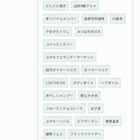
どんどん焼き
山形B級グルメ
オリジナルメンバー
自家焙煎珈琲
10周年
やまがたぐらし
みつばちROCK
コインランドリー
ユタカフェサンデーマーケット
初代タイガーマスク
タイガーマスク
LOA THE OIL
ボディオイル
ヘアオイル
冷やしシャンプー
飲むかき氷
フローズンチョコレート
女子会
ユタカーニバル
ビアガーデン
東根温泉
珈琲フェス
ブラックフライデー