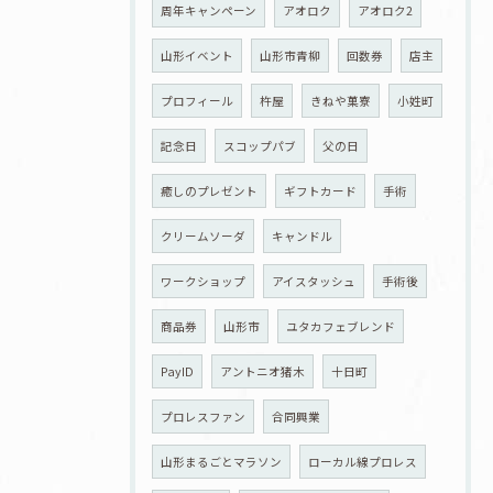
周年キャンペーン
アオロク
アオロク2
山形イベント
山形市青柳
回数券
店主
プロフィール
杵屋
きねや菓寮
小姓町
記念日
スコップパブ
父の日
癒しのプレゼント
ギフトカード
手術
クリームソーダ
キャンドル
ワークショップ
アイスタッシュ
手術後
商品券
山形市
ユタカフェブレンド
PayID
アントニオ猪木
十日町
プロレスファン
合同興業
山形まるごとマラソン
ローカル線プロレス