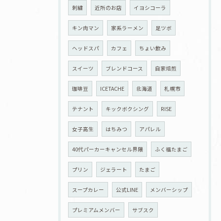
刺繍
近所のお店
イヨシコーラ
キン肉マン
家系ラーメン
足ツボ
ヘッドスパ
カフェ
ちょい飲み
スイーツ
ブレンドコース
自家焙煎
珈琲豆
ICETACHE
北海道
札幌市
テナント
キックボクシング
RISE
女子高生
はちみつ
アパレル
40代パーカーキャンセル界隈
ふく福たまご
プリン
ジェラート
たまご
スープカレー
公式LINE
メンバーシップ
プレミアムメンバー
サブスク