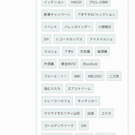
イッテンヨン
HAGGY
プロレスBAR
新春キャンペーン
アオヤギ6ジャンクション
イベント
バレンタインデー
小顔矯正
DIY
レコードボックス
ナイトマルシェ
マルシェ
アオ6
天気痛
偏頭痛
片頭痛
銀杏BOYZ
BruceLee
ブルース・リー
WBC
WBC2023
二刀流
悩む人たち
エアストリーム
トレーラーカフェ
キッチンカー
クラウドモビリティ山形
出張
コラボ
ゴールデンウイーク
GW