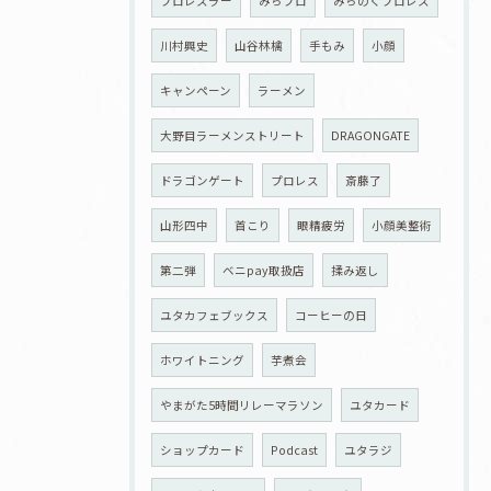
プロレスラー
みちプロ
みちのくプロレス
川村興史
山谷林檎
手もみ
小顔
キャンペーン
ラーメン
大野目ラーメンストリート
DRAGONGATE
ドラゴンゲート
プロレス
斎藤了
山形四中
首こり
眼精疲労
小顔美整術
第二弾
ベニpay取扱店
揉み返し
ユタカフェブックス
コーヒーの日
ホワイトニング
芋煮会
やまがた5時間リレーマラソン
ユタカード
ショップカード
Podcast
ユタラジ