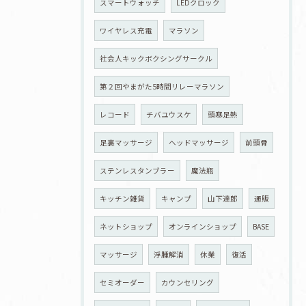
スマートウォッチ
LEDクロック
ワイヤレス充電
マラソン
社会人キックボクシングサークル
第２回やまがた5時間リレーマラソン
レコード
チバユウスケ
頭寒足熱
足裏マッサージ
ヘッドマッサージ
前頭骨
ステンレスタンブラー
魔法瓶
キッチン雑貨
キャンプ
山下達郎
通販
ネットショップ
オンラインショップ
BASE
マッサージ
浮腫解消
休業
復活
セミオーダー
カウンセリング