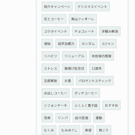
紹介キャンペーン
クリスマスイベント
花とコーヒー
青山フィオーレ
コラボイベント
チョコレート
浮腫み解消
便秘
自然治癒力
ガンダム
Gジャン
リハビリ
リニューアル
未処理の感情
ストレス
旗揚げ記念日
11周年
五感解放
お香
パロサントスティック
水出しコーヒー
ダッチコーヒー
シフォンケーキ
ふくふく菓子店
おすすめ
効果
リンパ
血行促進
運動
むくみ
もみほぐし
美容
肩こり