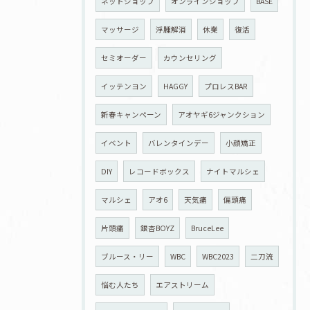
ネットショップ
オンラインショップ
BASE
マッサージ
浮腫解消
休業
復活
セミオーダー
カウンセリング
イッテンヨン
HAGGY
プロレスBAR
新春キャンペーン
アオヤギ6ジャンクション
イベント
バレンタインデー
小顔矯正
DIY
レコードボックス
ナイトマルシェ
マルシェ
アオ6
天気痛
偏頭痛
片頭痛
銀杏BOYZ
BruceLee
ブルース・リー
WBC
WBC2023
二刀流
悩む人たち
エアストリーム