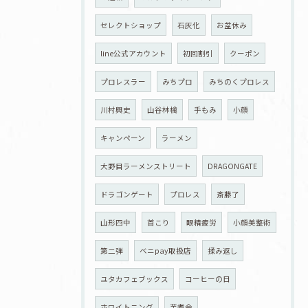
セレクトショップ
石灰化
お盆休み
line公式アカウント
初回割引
クーポン
プロレスラー
みちプロ
みちのくプロレス
川村興史
山谷林檎
手もみ
小顔
キャンペーン
ラーメン
大野目ラーメンストリート
DRAGONGATE
ドラゴンゲート
プロレス
斎藤了
山形四中
首こり
眼精疲労
小顔美整術
第二弾
ベニpay取扱店
揉み返し
ユタカフェブックス
コーヒーの日
ホワイトニング
芋煮会