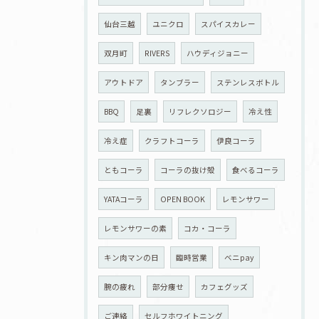
仙台三越
ユニクロ
スパイスカレー
双月町
RIVERS
ハウディジョニー
アウトドア
タンブラー
ステンレスボトル
BBQ
足裏
リフレクソロジー
冷え性
冷え症
クラフトコーラ
伊良コーラ
ともコーラ
コーラの抜け殻
食べるコーラ
YATAコーラ
OPEN BOOK
レモンサワー
レモンサワーの素
コカ・コーラ
キン肉マンの日
臨時営業
ベニpay
腕の疲れ
部分痩せ
カフェグッズ
ご連絡
セルフホワイトニング