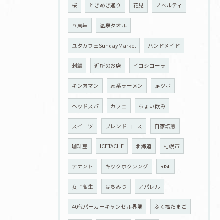
桜
ときめき通り
花見
ノベルティ
９周年
温泉タオル
ユタカフェSundayMarket
ハンドメイド
刺繍
近所のお店
イヨシコーラ
キン肉マン
家系ラーメン
足ツボ
ヘッドスパ
カフェ
ちょい飲み
スイーツ
ブレンドコース
自家焙煎
珈琲豆
ICETACHE
北海道
札幌市
テナント
キックボクシング
RISE
女子高生
はちみつ
アパレル
40代パーカーキャンセル界隈
ふく福たまご