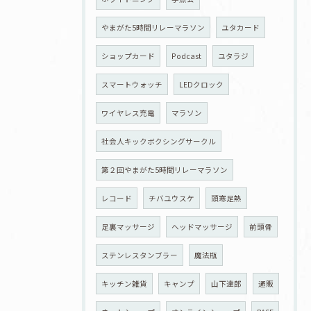
やまがた5時間リレーマラソン
ユタカード
ショップカード
Podcast
ユタラジ
スマートウォッチ
LEDクロック
ワイヤレス充電
マラソン
社会人キックボクシングサークル
第２回やまがた5時間リレーマラソン
レコード
チバユウスケ
頭寒足熱
足裏マッサージ
ヘッドマッサージ
前頭骨
ステンレスタンブラー
魔法瓶
キッチン雑貨
キャンプ
山下達郎
通販