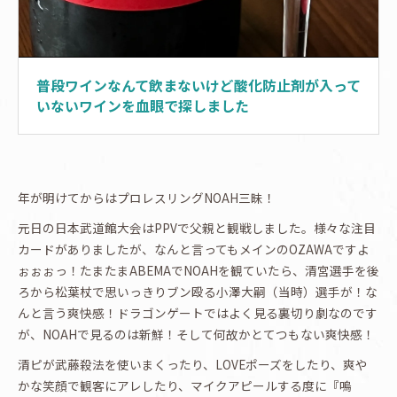
普段ワインなんて飲まないけど酸化防止剤が入って
いないワインを血眼で探しました
年が明けてからはプロレスリングNOAH三昧！
元日の日本武道館大会はPPVで父親と観戦しました。様々な注目
カードがありましたが、なんと言ってもメインのOZAWAですよ
ぉぉぉっ！たまたまABEMAでNOAHを観ていたら、清宮選手を後
ろから松葉杖で思いっきりブン殴る小澤大嗣（当時）選手が！な
んと言う爽快感！ドラゴンゲートではよく見る裏切り劇なのです
が、NOAHで見るのは新鮮！そして何故かとてつもない爽快感！
清ピが武藤殺法を使いまくったり、LOVEポーズをしたり、爽や
かな笑顔で観客にアレしたり、マイクアピールする度に『嗚