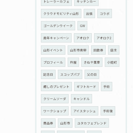
トレーラーカフェ
キッチンカー
クラウドモビリティ山形
出張
コラボ
ゴールデンウイーク
GW
周年キャンペーン
アオロク
アオロク2
山形イベント
山形市青柳
回数券
店主
プロフィール
杵屋
きねや菓寮
小姓町
記念日
スコップパブ
父の日
癒しのプレゼント
ギフトカード
手術
クリームソーダ
キャンドル
ワークショップ
アイスタッシュ
手術後
商品券
山形市
ユタカフェブレンド