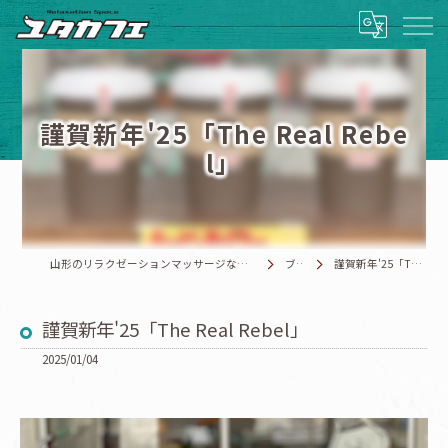
謹賀新年'25「The Real Rebe
l」
山形のリラクゼーションマッサージならRelaxationSpace ユタカフェ
ブログ
謹賀新年'25「The Real Rebel」
謹賀新年'25「The Real Rebel」
2025/01/04