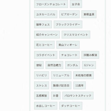
フローズンチョコレート
女子会
ユタカーニバル
ビアガーデン
東根温泉
珈琲フェス
ブラックフライデー
紹介キャンペーン
クリスマスイベント
花とコーヒー
青山フィオーレ
コラボイベント
チョコレート
浮腫み解消
便秘
自然治癒力
ガンダム
Gジャン
リハビリ
リニューアル
未処理の感情
ストレス
旗揚げ記念日
11周年
五感解放
お香
パロサントスティック
水出しコーヒー
ダッチコーヒー