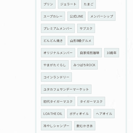
プリン
ジェラート
たまご
スープカレー
公式LINE
メンバーシップ
プレミアムメンバー
サブスク
どんどん焼き
山形B級グルメ
オリジナルメンバー
自家焙煎珈琲
10周年
やまがたぐらし
みつばちROCK
コインランドリー
ユタカフェサンデーマーケット
初代タイガーマスク
タイガーマスク
LOA THE OIL
ボディオイル
ヘアオイル
冷やしシャンプー
飲むかき氷