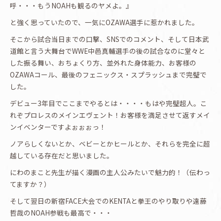
呼・・・もうNOAHも観るのヤメよ。』
と強く思っていたので、一気にOZAWA選手に惹かれました。
そこから試合当日までの口撃、SNSでのコメント、そして日本武
道館と言う大舞台でWWE中邑真輔選手の後の試合なのに堂々と
した振る舞い、おちょくり方、並外れた身体能力、お客様の
OZAWAコール、最後のフェニックス・スプラッシュまで完璧で
した。
デビュー3年目でここまでやるとは・・・・もはや完璧超人。こ
れぞプロレスのメインエヴェント！お客様を満足させて返すメイ
ンイベンターですよぉぉぉっ！
ノアらしくないとか、ベビーとかヒールとか、それらを完全に超
越している存在だと思いました。
にわのまこと先生が描く漫画の主人公みたいで魅力的！（伝わっ
てますか？）
そして翌日の新宿FACE大会でのKENTAと拳王のやり取りや遠藤
哲哉のNOAH参戦も最高で・・・