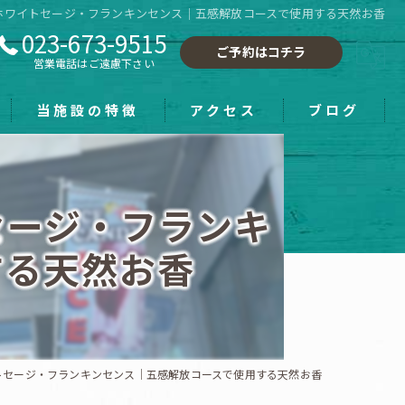
ホワイトセージ・フランキンセンス｜五感解放コースで使用する天然お香
023-673-9515
ご予約はコチラ
営業電話はご遠慮下さい
当施設の特徴
アクセス
ブログ
フーレセラピー
セージ・フランキ
小顔
する天然お香
手もみ
ホワイトニング
雑貨
トセージ・フランキンセンス｜五感解放コースで使用する天然お香