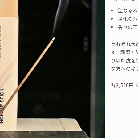
聖なる
浄化の
香りの王
それぞれ天
す。調湿・
りの鮮度を
な方へのギ
各2,520