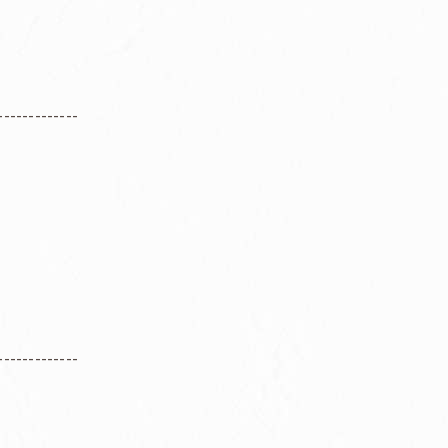
。
-------------
-------------