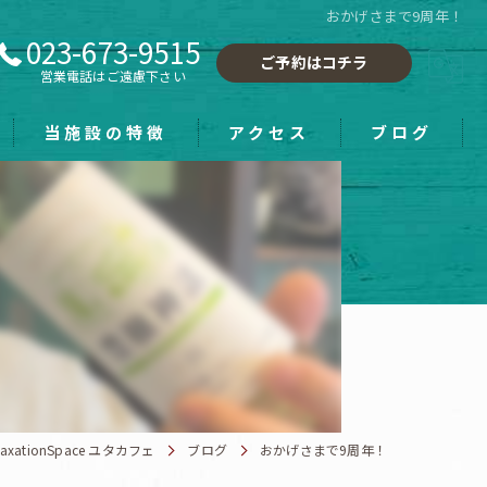
おかげさまで9周年！
023-673-9515
ご予約はコチラ
営業電話はご遠慮下さい
当施設の特徴
アクセス
ブログ
フーレセラピー
小顔
手もみ
ホワイトニング
雑貨
tionSpace ユタカフェ
ブログ
おかげさまで9周年！