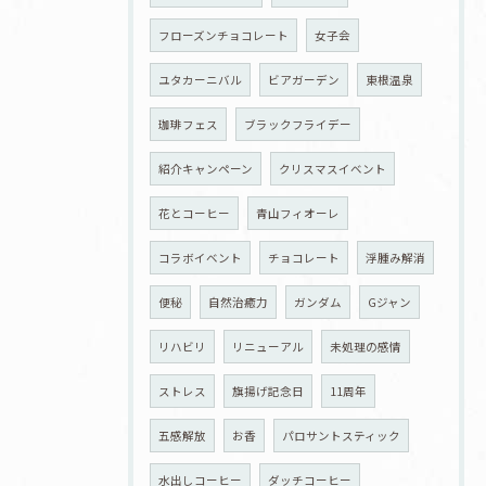
フローズンチョコレート
女子会
ユタカーニバル
ビアガーデン
東根温泉
珈琲フェス
ブラックフライデー
紹介キャンペーン
クリスマスイベント
花とコーヒー
青山フィオーレ
コラボイベント
チョコレート
浮腫み解消
便秘
自然治癒力
ガンダム
Gジャン
リハビリ
リニューアル
未処理の感情
ストレス
旗揚げ記念日
11周年
五感解放
お香
パロサントスティック
水出しコーヒー
ダッチコーヒー