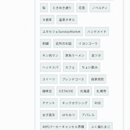
桜
ときめき通り
花見
ノベルティ
９周年
温泉タオル
ユタカフェSundayMarket
ハンドメイド
刺繍
近所のお店
イヨシコーラ
キン肉マン
家系ラーメン
足ツボ
ヘッドスパ
カフェ
ちょい飲み
スイーツ
ブレンドコース
自家焙煎
珈琲豆
ICETACHE
北海道
札幌市
テナント
キックボクシング
RISE
女子高生
はちみつ
アパレル
40代パーカーキャンセル界隈
ふく福たまご