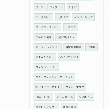
プリン
ジェラート
たまご
スープカレー
公式LINE
メンバーシップ
プレミアムメンバー
サブスク
どんどん焼き
山形B級グルメ
オリジナルメンバー
自家焙煎珈琲
10周年
やまがたぐらし
みつばちROCK
コインランドリー
ユタカフェサンデーマーケット
初代タイガーマスク
タイガーマスク
LOA THE OIL
ボディオイル
ヘアオイル
冷やしシャンプー
飲むかき氷