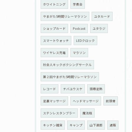
ホワイトニング
芋煮会
やまがた5時間リレーマラソン
ユタカード
ショップカード
Podcast
ユタラジ
スマートウォッチ
LEDクロック
ワイヤレス充電
マラソン
社会人キックボクシングサークル
第２回やまがた5時間リレーマラソン
レコード
チバユウスケ
頭寒足熱
足裏マッサージ
ヘッドマッサージ
前頭骨
ステンレスタンブラー
魔法瓶
キッチン雑貨
キャンプ
山下達郎
通販