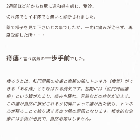
2週間ほど前からお尻に違和感を感じ、受診。
切れ痔でもイボ痔でも無いと診断されました。
薬で様子を見て下さいとの事でしたが、一向に痛みが治らず、再
度受診した所・・・
痔瘻
一歩手前
と言う病気の
でした。
痔ろうとは、肛門周囲の皮膚と直腸の間にトンネル（瘻管）がで
きる「あな痔」とも呼ばれる病気です。初期には「肛門周囲膿
瘍」という膿がたまり、痛みや腫れ、発熱などの症状が出ます。
この膿が自然に排出されるか切開によって膿が出た後も、トンネ
ルが残ることで繰り返す炎症や膿の原因となります。根本的な治
療には手術が必要で、自然治癒はしません。