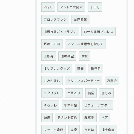
PayID
アントニオ猪木
十日町
プロレスファン
合同興業
山形まるごとマラソン
ローカル線プロレス
耳は十日町
アントニオ猪木を探して
上杉昇
珈琲教室
車検
オリジナルグッズ
蕎麦
扁平足
もみかえし
クリスマスパーティー
忘年会
ユタリブレ
冷えとり
福袋
弱もみ
ゆるふわ
年末年始
ビフォーアフター
頭痛
テナント契約
駐車場
ペア
マッコイ斉藤
温泉
八百坊
揉土産屋