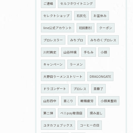
ご連絡
セルフホワイトニング
セレクトショップ
石灰化
お盆休み
line公式アカウント
初回割引
クーポン
プロレスラー
みちプロ
みちのくプロレス
川村興史
山谷林檎
手もみ
小顔
キャンペーン
ラーメン
大野目ラーメンストリート
DRAGONGATE
ドラゴンゲート
プロレス
斎藤了
山形四中
首こり
眼精疲労
小顔美整術
第二弾
ベニpay取扱店
揉み返し
ユタカフェブックス
コーヒーの日