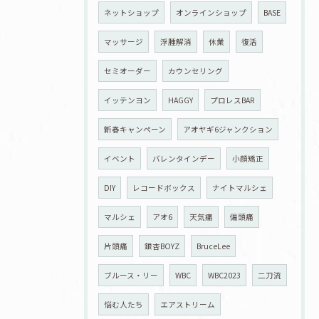
ネットショップ
オンラインショップ
BASE
マッサージ
浮腫解消
休業
復活
セミオーダー
カウンセリング
イッテンヨン
HAGGY
プロレスBAR
新春キャンペーン
アオヤギ6ジャンクション
イベント
バレンタインデー
小顔矯正
DIY
レコードボックス
ナイトマルシェ
マルシェ
アオ6
天気痛
偏頭痛
片頭痛
銀杏BOYZ
BruceLee
ブルース・リー
WBC
WBC2023
二刀流
悩む人たち
エアストリーム