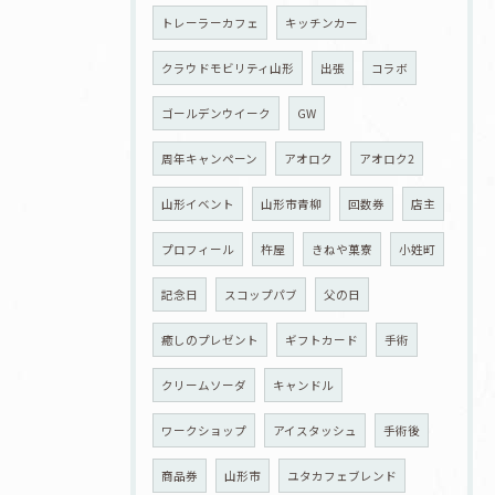
トレーラーカフェ
キッチンカー
クラウドモビリティ山形
出張
コラボ
ゴールデンウイーク
GW
周年キャンペーン
アオロク
アオロク2
山形イベント
山形市青柳
回数券
店主
プロフィール
杵屋
きねや菓寮
小姓町
記念日
スコップパブ
父の日
癒しのプレゼント
ギフトカード
手術
クリームソーダ
キャンドル
ワークショップ
アイスタッシュ
手術後
商品券
山形市
ユタカフェブレンド