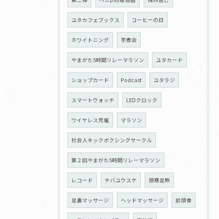
ユタカフェブックス
コーヒーの日
ホワイトニング
芋煮会
やまがた5時間リレーマラソン
ユタカード
ショップカード
Podcast
ユタラジ
スマートウォッチ
LEDクロック
ワイヤレス充電
マラソン
社会人キックボクシングサークル
第２回やまがた5時間リレーマラソン
レコード
チバユウスケ
頭寒足熱
足裏マッサージ
ヘッドマッサージ
前頭骨