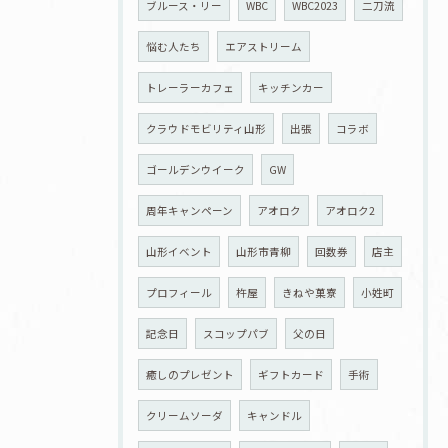
ブルース・リー
WBC
WBC2023
二刀流
悩む人たち
エアストリーム
トレーラーカフェ
キッチンカー
クラウドモビリティ山形
出張
コラボ
ゴールデンウイーク
GW
周年キャンペーン
アオロク
アオロク2
山形イベント
山形市青柳
回数券
店主
プロフィール
杵屋
きねや菓寮
小姓町
記念日
スコップパブ
父の日
癒しのプレゼント
ギフトカード
手術
クリームソーダ
キャンドル