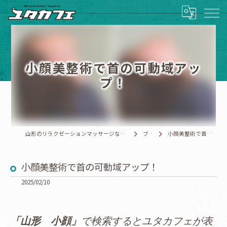
小顔美整術で首の可動域アッ
プ！
山形のリラクゼーションマッサージならRelaxationSpace ユタカフェ
ブログ
小顔美整術で首の可動域アップ！
小顔美整術で首の可動域アップ！
2025/02/10
「山形 小顔」
で検索するとユタカフェが表