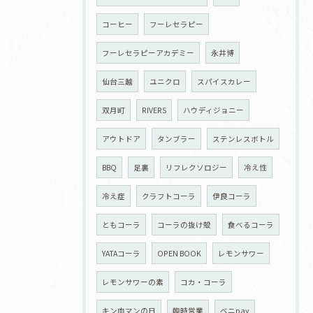
コーヒー
フーレセラピー
フーレセラピーアカデミー
永井博
仙台三越
ユニクロ
スパイスカレー
双月町
RIVERS
ハウディジョニー
アウトドア
タンブラー
ステンレスボトル
BBQ
足裏
リフレクソロジー
冷え性
冷え症
クラフトコーラ
伊良コーラ
ともコーラ
コーラの抜け殻
食べるコーラ
YATAコーラ
OPEN BOOK
レモンサワー
レモンサワーの素
コカ・コーラ
キン肉マンの日
臨時営業
ベニpay