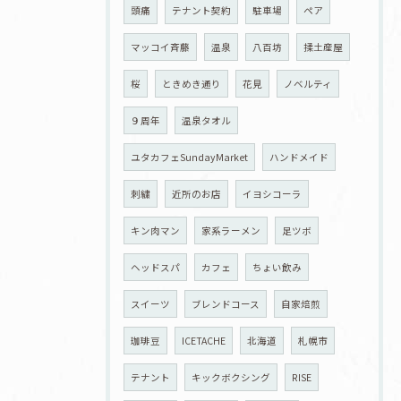
頭痛
テナント契約
駐車場
ペア
マッコイ斉藤
温泉
八百坊
揉土産屋
桜
ときめき通り
花見
ノベルティ
９周年
温泉タオル
ユタカフェSundayMarket
ハンドメイド
刺繍
近所のお店
イヨシコーラ
キン肉マン
家系ラーメン
足ツボ
ヘッドスパ
カフェ
ちょい飲み
スイーツ
ブレンドコース
自家焙煎
珈琲豆
ICETACHE
北海道
札幌市
テナント
キックボクシング
RISE