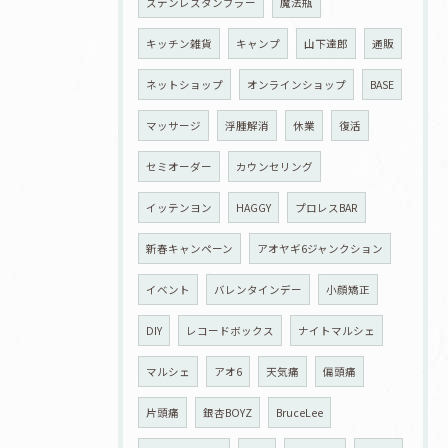
ステンレスタンブラー
魔法瓶
キッチン雑貨
キャンプ
山下達郎
通販
ネットショップ
オンラインショップ
BASE
マッサージ
浮腫解消
休業
復活
セミオーダー
カウンセリング
イッテンヨン
HAGGY
プロレスBAR
新春キャンペーン
アオヤギ6ジャンクション
イベント
バレンタインデー
小顔矯正
DIY
レコードボックス
ナイトマルシェ
マルシェ
アオ6
天気痛
偏頭痛
片頭痛
銀杏BOYZ
BruceLee