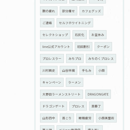
腕の疲れ
部分痩せ
カフェグッズ
ご連絡
セルフホワイトニング
セレクトショップ
石灰化
お盆休み
line公式アカウント
初回割引
クーポン
プロレスラー
みちプロ
みちのくプロレス
川村興史
山谷林檎
手もみ
小顔
キャンペーン
ラーメン
大野目ラーメンストリート
DRAGONGATE
ドラゴンゲート
プロレス
斎藤了
山形四中
首こり
眼精疲労
小顔美整術
第二弾
ベニpay取扱店
揉み返し