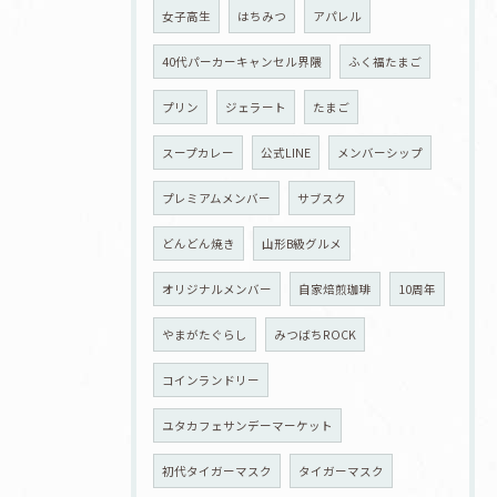
女子高生
はちみつ
アパレル
40代パーカーキャンセル界隈
ふく福たまご
プリン
ジェラート
たまご
スープカレー
公式LINE
メンバーシップ
プレミアムメンバー
サブスク
どんどん焼き
山形B級グルメ
オリジナルメンバー
自家焙煎珈琲
10周年
やまがたぐらし
みつばちROCK
コインランドリー
ユタカフェサンデーマーケット
初代タイガーマスク
タイガーマスク