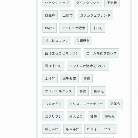
ワークショップ
アイスタッシュ
手術後
商品券
山形市
ユタカフェブレンド
PayID
アントニオ猪木
十日町
プロレスファン
合同興業
山形まるごとマラソン
ローカル線プロレス
耳は十日町
アントニオ猪木を探して
上杉昇
珈琲教室
車検
オリジナルグッズ
蕎麦
扁平足
もみかえし
クリスマスパーティー
忘年会
ユタリブレ
冷えとり
福袋
弱もみ
ゆるふわ
年末年始
ビフォーアフター