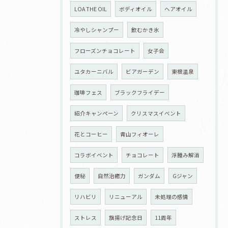
LOA THE OIL
ボディオイル
ヘアオイル
冷やしシャンプー
飲むかき氷
フローズンチョコレート
女子会
ユタカーニバル
ビアガーデン
東根温泉
珈琲フェス
ブラックフライデー
紹介キャンペーン
クリスマスイベント
花とコーヒー
青山フィオーレ
コラボイベント
チョコレート
浮腫み解消
便秘
自然治癒力
ガンダム
Gジャン
リハビリ
リニューアル
未処理の感情
ストレス
旗揚げ記念日
11周年