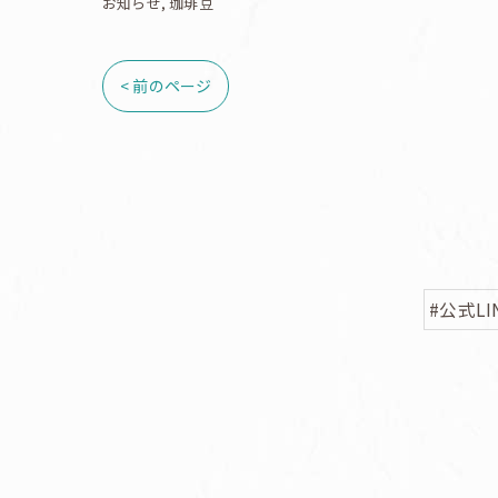
お知らせ
珈琲豆
< 前のページ
#公式LI