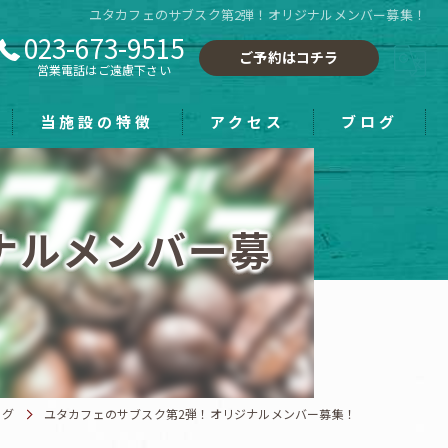
ユタカフェのサブスク第2弾！オリジナルメンバー募集！
023-673-9515
ご予約はコチラ
営業電話はご遠慮下さい
当施設の特徴
アクセス
ブログ
フーレセラピー
ナルメンバー募
小顔
手もみ
ホワイトニング
雑貨
ログ
ユタカフェのサブスク第2弾！オリジナルメンバー募集！