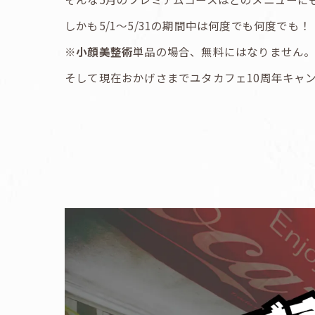
しかも5/1〜5/31の期間中は何度でも何度でも！
※
小顔美整術
単品の場合、無料にはなりません。
そして現在おかげさまでユタカフェ10周年キャ