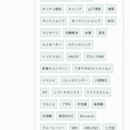
キッチン雑貨
キャンプ
山下達郎
通販
ネットショップ
オンラインショップ
BASE
マッサージ
浮腫解消
休業
復活
セミオーダー
カウンセリング
イッテンヨン
HAGGY
プロレスBAR
新春キャンペーン
アオヤギ6ジャンクション
イベント
バレンタインデー
小顔矯正
DIY
レコードボックス
ナイトマルシェ
マルシェ
アオ6
天気痛
偏頭痛
片頭痛
銀杏BOYZ
BruceLee
ブルース・リー
WBC
WBC2023
二刀流