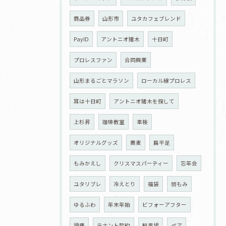
商品券
山形市
ユタカフェブレンド
PayID
アントニオ猪木
十日町
プロレスファン
合同興業
山形まるごとマラソン
ローカル線プロレス
耳は十日町
アントニオ猪木を探して
上杉昇
珈琲教室
車検
オリジナルグッズ
蕎麦
扁平足
もみかえし
クリスマスパーティー
忘年会
ユタリブレ
冷えとり
福袋
弱もみ
ゆるふわ
年末年始
ビフォーアフター
頭痛
テナント契約
駐車場
ペア