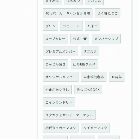
女子高生
はちみつ
アパレル
40代パーカーキャンセル界隈
ふく福たまご
プリン
ジェラート
たまご
スープカレー
公式LINE
メンバーシップ
プレミアムメンバー
サブスク
どんどん焼き
山形B級グルメ
オリジナルメンバー
自家焙煎珈琲
10周年
やまがたぐらし
みつばちROCK
コインランドリー
ユタカフェサンデーマーケット
初代タイガーマスク
タイガーマスク