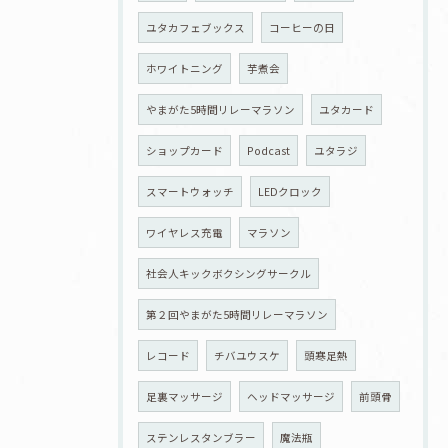
ユタカフェブックス
コーヒーの日
ホワイトニング
芋煮会
やまがた5時間リレーマラソン
ユタカード
ショップカード
Podcast
ユタラジ
スマートウォッチ
LEDクロック
ワイヤレス充電
マラソン
社会人キックボクシングサークル
第２回やまがた5時間リレーマラソン
レコード
チバユウスケ
頭寒足熱
足裏マッサージ
ヘッドマッサージ
前頭骨
ステンレスタンブラー
魔法瓶