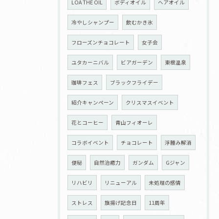
LOA THE OIL
ボディオイル
ヘアオイル
冷やしシャンプー
飲むかき氷
フローズンチョコレート
女子会
ユタカーニバル
ビアガーデン
東根温泉
珈琲フェス
ブラックフライデー
紹介キャンペーン
クリスマスイベント
花とコーヒー
青山フィオーレ
コラボイベント
チョコレート
浮腫み解消
便秘
自然治癒力
ガンダム
Gジャン
リハビリ
リニューアル
未処理の感情
ストレス
旗揚げ記念日
11周年