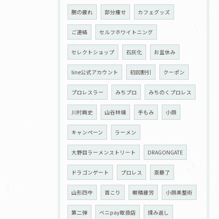
腕の疲れ
部分痩せ
カフェグッズ
ご連絡
セルフホワイトニング
セレクトショップ
石灰化
お盆休み
line公式アカウント
初回割引
クーポン
プロレスラー
みちプロ
みちのくプロレス
川村興史
山谷林檎
手もみ
小顔
キャンペーン
ラーメン
大野目ラーメンストリート
DRAGONGATE
ドラゴンゲート
プロレス
斎藤了
山形四中
首こり
眼精疲労
小顔美整術
第二弾
ベニpay取扱店
揉み返し