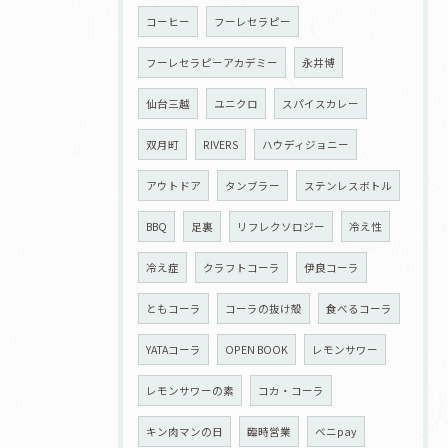
コーヒー
フーレセラピー
フーレセラピーアカデミー
永井博
仙台三越
ユニクロ
スパイスカレー
双月町
RIVERS
ハウディジョニー
アウトドア
タンブラー
ステンレスボトル
BBQ
足裏
リフレクソロジー
冷え性
冷え症
クラフトコーラ
伊良コーラ
ともコーラ
コーラの抜け殻
食べるコーラ
YATAコーラ
OPEN BOOK
レモンサワー
レモンサワーの素
コカ・コーラ
キン肉マンの日
臨時営業
ベニpay