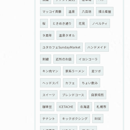
マッコイ斉藤
温泉
八百坊
揉土産屋
桜
ときめき通り
花見
ノベルティ
９周年
温泉タオル
ユタカフェSundayMarket
ハンドメイド
刺繍
近所のお店
イヨシコーラ
キン肉マン
家系ラーメン
足ツボ
ヘッドスパ
カフェ
ちょい飲み
スイーツ
ブレンドコース
自家焙煎
珈琲豆
ICETACHE
北海道
札幌市
テナント
キックボクシング
RISE