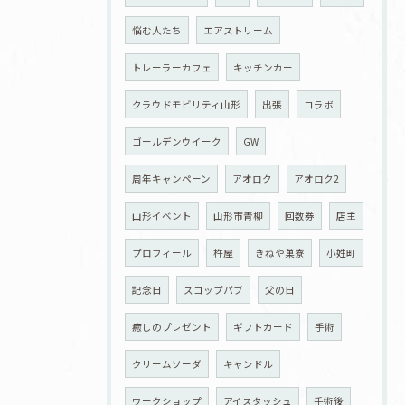
悩む人たち
エアストリーム
トレーラーカフェ
キッチンカー
クラウドモビリティ山形
出張
コラボ
ゴールデンウイーク
GW
周年キャンペーン
アオロク
アオロク2
山形イベント
山形市青柳
回数券
店主
プロフィール
杵屋
きねや菓寮
小姓町
記念日
スコップパブ
父の日
癒しのプレゼント
ギフトカード
手術
クリームソーダ
キャンドル
ワークショップ
アイスタッシュ
手術後