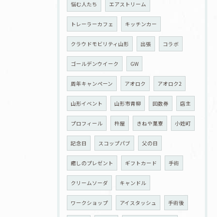
悩む人たち
エアストリーム
トレーラーカフェ
キッチンカー
クラウドモビリティ山形
出張
コラボ
ゴールデンウイーク
GW
周年キャンペーン
アオロク
アオロク2
山形イベント
山形市青柳
回数券
店主
プロフィール
杵屋
きねや菓寮
小姓町
記念日
スコップパブ
父の日
癒しのプレゼント
ギフトカード
手術
クリームソーダ
キャンドル
ワークショップ
アイスタッシュ
手術後