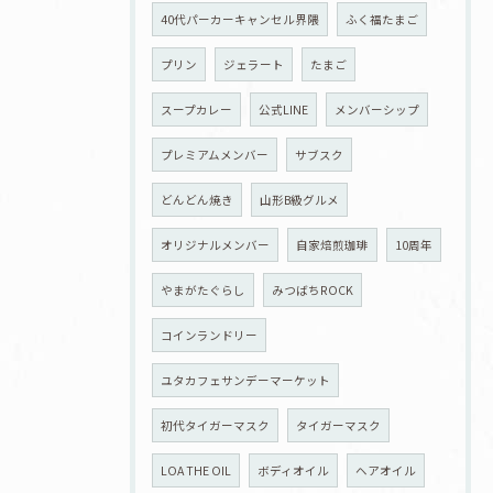
40代パーカーキャンセル界隈
ふく福たまご
プリン
ジェラート
たまご
スープカレー
公式LINE
メンバーシップ
プレミアムメンバー
サブスク
どんどん焼き
山形B級グルメ
オリジナルメンバー
自家焙煎珈琲
10周年
やまがたぐらし
みつばちROCK
コインランドリー
ユタカフェサンデーマーケット
初代タイガーマスク
タイガーマスク
LOA THE OIL
ボディオイル
ヘアオイル