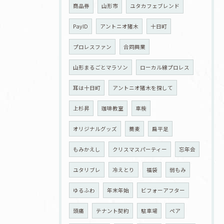
商品券
山形市
ユタカフェブレンド
PayID
アントニオ猪木
十日町
プロレスファン
合同興業
山形まるごとマラソン
ローカル線プロレス
耳は十日町
アントニオ猪木を探して
上杉昇
珈琲教室
車検
オリジナルグッズ
蕎麦
扁平足
もみかえし
クリスマスパーティー
忘年会
ユタリブレ
冷えとり
福袋
弱もみ
ゆるふわ
年末年始
ビフォーアフター
頭痛
テナント契約
駐車場
ペア