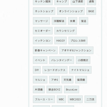
キッチン雑貨
キャンプ
山下達郎
通販
ネットショップ
オンラインショップ
BASE
マッサージ
浮腫解消
休業
復活
セミオーダー
カウンセリング
イッテンヨン
HAGGY
プロレスBAR
新春キャンペーン
アオヤギ6ジャンクション
イベント
バレンタインデー
小顔矯正
DIY
レコードボックス
ナイトマルシェ
マルシェ
アオ6
天気痛
偏頭痛
片頭痛
銀杏BOYZ
BruceLee
ブルース・リー
WBC
WBC2023
二刀流