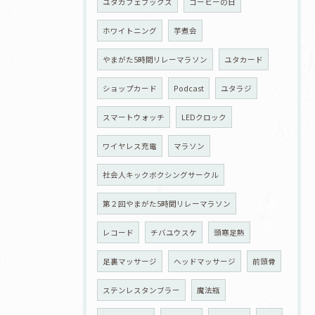
ユタカフェブックス
コーヒーの日
ホワイトニング
芋煮会
やまがた5時間リレーマラソン
ユタカード
ショップカード
Podcast
ユタラジ
スマートウォッチ
LEDクロック
ワイヤレス充電
マラソン
社会人キックボクシングサークル
第２回やまがた5時間リレーマラソン
レコード
チバユウスケ
頭寒足熱
足裏マッサージ
ヘッドマッサージ
前頭骨
ステンレスタンブラー
魔法瓶