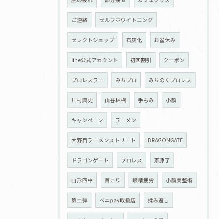
ご連絡
セルフホワイトニング
セレクトショップ
石灰化
お盆休み
line公式アカウント
初回割引
クーポン
プロレスラー
みちプロ
みちのくプロレス
川村興史
山谷林檎
手もみ
小顔
キャンペーン
ラーメン
大野目ラーメンストリート
DRAGONGATE
ドラゴンゲート
プロレス
斎藤了
山形四中
首こり
眼精疲労
小顔美整術
第二弾
ベニpay取扱店
揉み返し