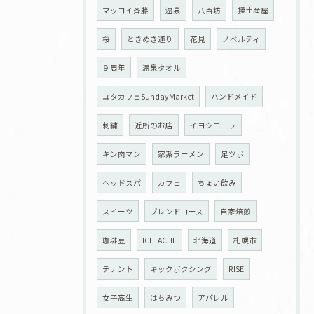
マッコイ斉藤
温泉
八百坊
揉土産屋
桜
ときめき通り
花見
ノベルティ
９周年
温泉タオル
ユタカフェSundayMarket
ハンドメイド
刺繍
近所のお店
イヨシコーラ
キン肉マン
家系ラーメン
足ツボ
ヘッドスパ
カフェ
ちょい飲み
スイーツ
ブレンドコース
自家焙煎
珈琲豆
ICETACHE
北海道
札幌市
テナント
キックボクシング
RISE
女子高生
はちみつ
アパレル