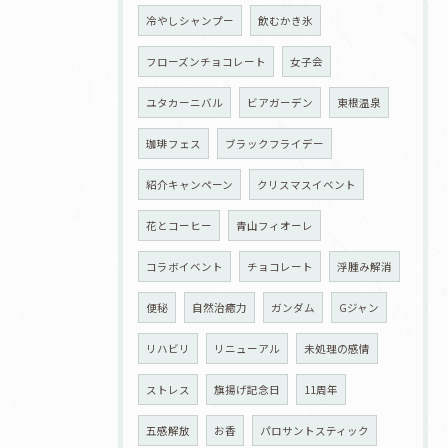
冷やしシャンプー
飲むかき氷
フローズンチョコレート
女子会
ユタカーニバル
ビアガーデン
東根温泉
珈琲フェス
ブラックフライデー
紹介キャンペーン
クリスマスイベント
花とコーヒー
青山フィオーレ
コラボイベント
チョコレート
浮腫み解消
便秘
自然治癒力
ガンダム
Gジャン
リハビリ
リニューアル
未処理の感情
ストレス
旗揚げ記念日
11周年
五感解放
お香
パロサントスティック