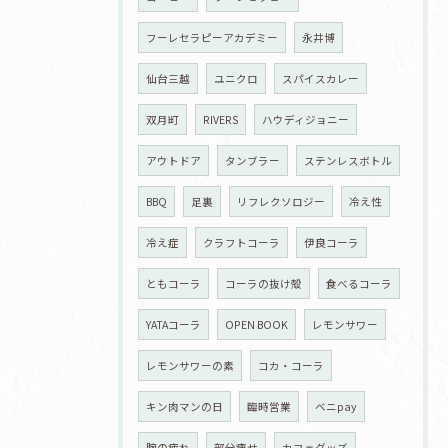
フーレセラピーアカデミー
永井博
仙台三越
ユニクロ
スパイスカレー
双月町
RIVERS
ハウディジョニー
アウトドア
タンブラー
ステンレスボトル
BBQ
足裏
リフレクソロジー
冷え性
冷え症
クラフトコーラ
伊良コーラ
ともコーラ
コーラの抜け殻
食べるコーラ
YATAコーラ
OPEN BOOK
レモンサワー
レモンサワーの素
コカ・コーラ
キン肉マンの日
臨時営業
ベニpay
腕の疲れ
部分痩せ
カフェグッズ