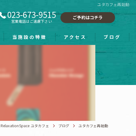
ユタカフェ再始動
023-673-9515
ご予約はコチラ
営業電話はご遠慮下さい
当施設の特徴
アクセス
ブログ
フーレセラピー
小顔
手もみ
ホワイトニング
雑貨
xationSpace ユタカフェ
ブログ
ユタカフェ再始動