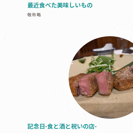
最近食べた美味しいもの
敬称略
記念日-食と酒と祝いの店-