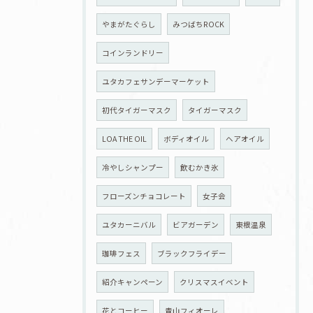
やまがたぐらし
みつばちROCK
コインランドリー
ユタカフェサンデーマーケット
初代タイガーマスク
タイガーマスク
LOA THE OIL
ボディオイル
ヘアオイル
冷やしシャンプー
飲むかき氷
フローズンチョコレート
女子会
ユタカーニバル
ビアガーデン
東根温泉
珈琲フェス
ブラックフライデー
紹介キャンペーン
クリスマスイベント
花とコーヒー
青山フィオーレ