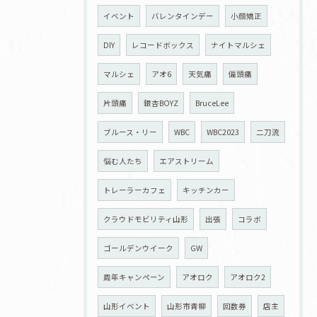
イベント
バレンタインデー
小顔矯正
DIY
レコードボックス
ナイトマルシェ
マルシェ
アオ6
天気痛
偏頭痛
片頭痛
銀杏BOYZ
BruceLee
ブルース・リー
WBC
WBC2023
二刀流
悩む人たち
エアストリーム
トレーラーカフェ
キッチンカー
クラウドモビリティ山形
出張
コラボ
ゴールデンウイーク
GW
周年キャンペーン
アオロク
アオロク2
山形イベント
山形市青柳
回数券
店主