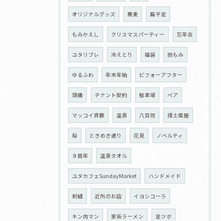
オリジナルグッズ
蕎麦
扁平足
もみかえし
クリスマスパーティー
忘年会
ユタリブレ
冷えとり
福袋
弱もみ
ゆるふわ
年末年始
ビフォーアフター
頭痛
テナント契約
駐車場
ペア
マッコイ斉藤
温泉
八百坊
揉土産屋
桜
ときめき通り
花見
ノベルティ
９周年
温泉タオル
ユタカフェSundayMarket
ハンドメイド
刺繍
近所のお店
イヨシコーラ
キン肉マン
家系ラーメン
足ツボ