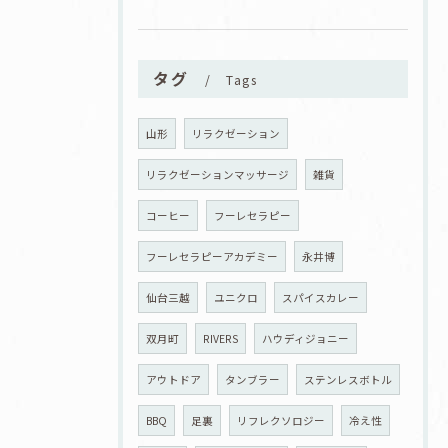
タグ
Tags
山形
リラクゼーション
リラクゼーションマッサージ
雑貨
コーヒー
フーレセラピー
フーレセラピーアカデミー
永井博
仙台三越
ユニクロ
スパイスカレー
双月町
RIVERS
ハウディジョニー
アウトドア
タンブラー
ステンレスボトル
BBQ
足裏
リフレクソロジー
冷え性