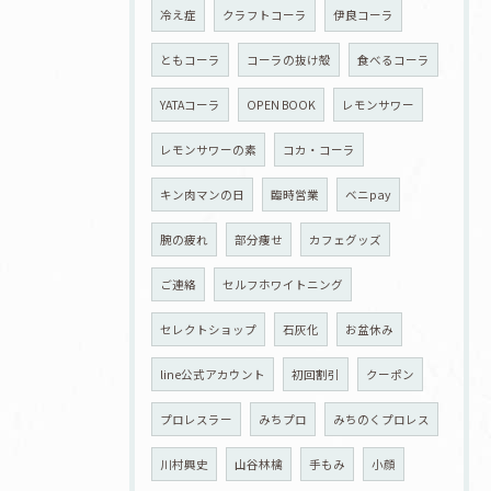
冷え症
クラフトコーラ
伊良コーラ
ともコーラ
コーラの抜け殻
食べるコーラ
YATAコーラ
OPEN BOOK
レモンサワー
レモンサワーの素
コカ・コーラ
キン肉マンの日
臨時営業
ベニpay
腕の疲れ
部分痩せ
カフェグッズ
ご連絡
セルフホワイトニング
セレクトショップ
石灰化
お盆休み
line公式アカウント
初回割引
クーポン
プロレスラー
みちプロ
みちのくプロレス
川村興史
山谷林檎
手もみ
小顔