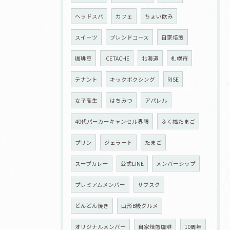
ヘッドスパ
カフェ
ちょい飲み
スイーツ
ブレンドコース
自家焙煎
珈琲豆
ICETACHE
北海道
札幌市
テナント
キックボクシング
RISE
女子高生
はちみつ
アパレル
40代パーカーキャンセル界隈
ふく福たまご
プリン
ジェラート
たまご
スープカレー
公式LINE
メンバーシップ
プレミアムメンバー
サブスク
どんどん焼き
山形B級グルメ
オリジナルメンバー
自家焙煎珈琲
10周年