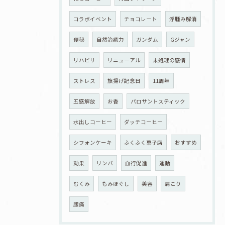
コラボイベント
チョコレート
浮腫み解消
便秘
自然治癒力
ガンダム
Gジャン
リハビリ
リニューアル
未処理の感情
ストレス
旗揚げ記念日
11周年
五感解放
お香
パロサントスティック
水出しコーヒー
ダッチコーヒー
シフォンケーキ
ふくふく菓子店
おすすめ
効果
リンパ
血行促進
運動
むくみ
もみほぐし
美容
肩こり
腰痛