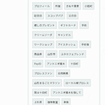
プロフィール
杵屋
きねや菓寮
小姓町
記念日
スコップパブ
父の日
癒しのプレゼント
ギフトカード
手術
クリームソーダ
キャンドル
ワークショップ
アイスタッシュ
手術後
商品券
山形市
ユタカフェブレンド
PayID
アントニオ猪木
十日町
プロレスファン
合同興業
山形まるごとマラソン
ローカル線プロレス
耳は十日町
アントニオ猪木を探して
上杉昇
珈琲教室
車検