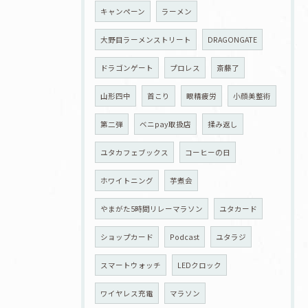
キャンペーン
ラーメン
大野目ラーメンストリート
DRAGONGATE
ドラゴンゲート
プロレス
斎藤了
山形四中
首こり
眼精疲労
小顔美整術
第二弾
ベニpay取扱店
揉み返し
ユタカフェブックス
コーヒーの日
ホワイトニング
芋煮会
やまがた5時間リレーマラソン
ユタカード
ショップカード
Podcast
ユタラジ
スマートウォッチ
LEDクロック
ワイヤレス充電
マラソン