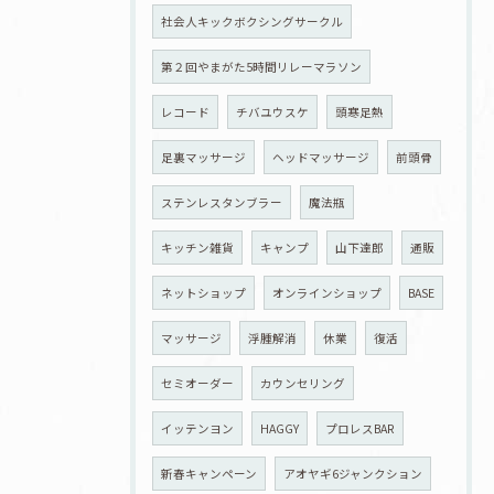
社会人キックボクシングサークル
第２回やまがた5時間リレーマラソン
レコード
チバユウスケ
頭寒足熱
足裏マッサージ
ヘッドマッサージ
前頭骨
ステンレスタンブラー
魔法瓶
キッチン雑貨
キャンプ
山下達郎
通販
ネットショップ
オンラインショップ
BASE
マッサージ
浮腫解消
休業
復活
セミオーダー
カウンセリング
イッテンヨン
HAGGY
プロレスBAR
新春キャンペーン
アオヤギ6ジャンクション