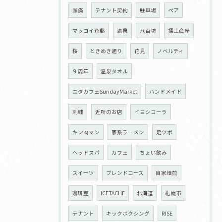
頭痛
テナント契約
駐車場
ペア
マッコイ斉藤
温泉
八百坊
揉土産屋
桜
ときめき通り
花見
ノベルティ
９周年
温泉タオル
ユタカフェSundayMarket
ハンドメイド
刺繍
近所のお店
イヨシコーラ
キン肉マン
家系ラーメン
足ツボ
ヘッドスパ
カフェ
ちょい飲み
スイーツ
ブレンドコース
自家焙煎
珈琲豆
ICETACHE
北海道
札幌市
テナント
キックボクシング
RISE