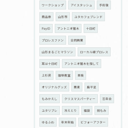
ワークショップ
アイスタッシュ
手術後
商品券
山形市
ユタカフェブレンド
PayID
アントニオ猪木
十日町
プロレスファン
合同興業
山形まるごとマラソン
ローカル線プロレス
耳は十日町
アントニオ猪木を探して
上杉昇
珈琲教室
車検
オリジナルグッズ
蕎麦
扁平足
もみかえし
クリスマスパーティー
忘年会
ユタリブレ
冷えとり
福袋
弱もみ
ゆるふわ
年末年始
ビフォーアフター