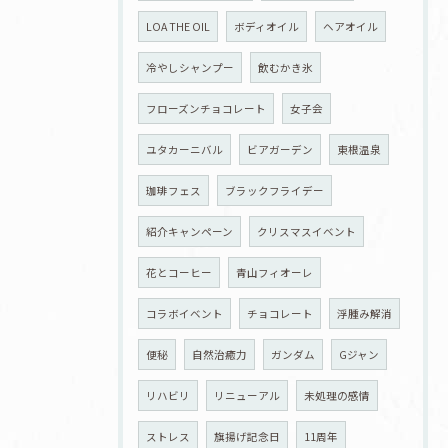
LOA THE OIL
ボディオイル
ヘアオイル
冷やしシャンプー
飲むかき氷
フローズンチョコレート
女子会
ユタカーニバル
ビアガーデン
東根温泉
珈琲フェス
ブラックフライデー
紹介キャンペーン
クリスマスイベント
花とコーヒー
青山フィオーレ
コラボイベント
チョコレート
浮腫み解消
便秘
自然治癒力
ガンダム
Gジャン
リハビリ
リニューアル
未処理の感情
ストレス
旗揚げ記念日
11周年