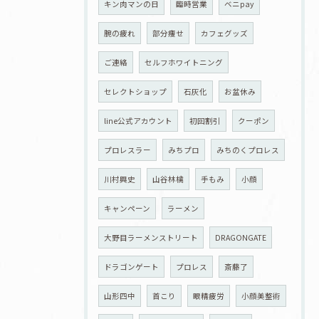
キン肉マンの日
臨時営業
ベニpay
腕の疲れ
部分痩せ
カフェグッズ
ご連絡
セルフホワイトニング
セレクトショップ
石灰化
お盆休み
line公式アカウント
初回割引
クーポン
プロレスラー
みちプロ
みちのくプロレス
川村興史
山谷林檎
手もみ
小顔
キャンペーン
ラーメン
大野目ラーメンストリート
DRAGONGATE
ドラゴンゲート
プロレス
斎藤了
山形四中
首こり
眼精疲労
小顔美整術