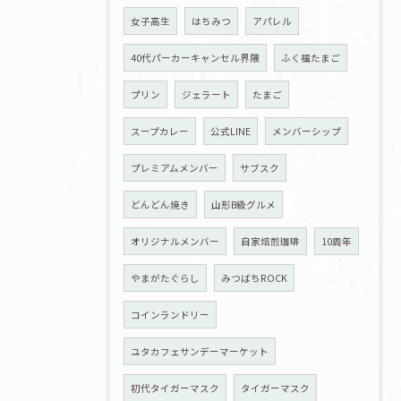
女子高生
はちみつ
アパレル
40代パーカーキャンセル界隈
ふく福たまご
プリン
ジェラート
たまご
スープカレー
公式LINE
メンバーシップ
プレミアムメンバー
サブスク
どんどん焼き
山形B級グルメ
オリジナルメンバー
自家焙煎珈琲
10周年
やまがたぐらし
みつばちROCK
コインランドリー
ユタカフェサンデーマーケット
初代タイガーマスク
タイガーマスク