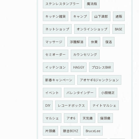
ステンレスタンブラー
魔法瓶
キッチン雑貨
キャンプ
山下達郎
通販
ネットショップ
オンラインショップ
BASE
マッサージ
浮腫解消
休業
復活
セミオーダー
カウンセリング
イッテンヨン
HAGGY
プロレスBAR
新春キャンペーン
アオヤギ6ジャンクション
イベント
バレンタインデー
小顔矯正
DIY
レコードボックス
ナイトマルシェ
マルシェ
アオ6
天気痛
偏頭痛
片頭痛
銀杏BOYZ
BruceLee