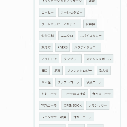
リラクゼーションマッサージ
雑貨
コーヒー
フーレセラピー
フーレセラピーアカデミー
永井博
仙台三越
ユニクロ
スパイスカレー
双月町
RIVERS
ハウディジョニー
アウトドア
タンブラー
ステンレスボトル
BBQ
足裏
リフレクソロジー
冷え性
冷え症
クラフトコーラ
伊良コーラ
ともコーラ
コーラの抜け殻
食べるコーラ
YATAコーラ
OPEN BOOK
レモンサワー
レモンサワーの素
コカ・コーラ