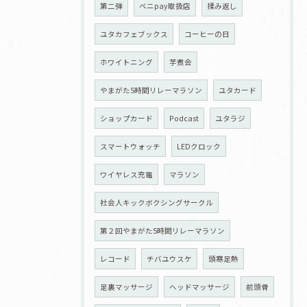
第二弾
ベニpay取扱店
揉み返し
ユタカフェブックス
コーヒーの日
ホワイトニング
芋煮会
やまがた5時間リレーマラソン
ユタカード
ショップカード
Podcast
ユタラジ
スマートウォッチ
LEDクロック
ワイヤレス充電
マラソン
社会人キックボクシングサークル
第２回やまがた5時間リレーマラソン
レコード
チバユウスケ
頭寒足熱
足裏マッサージ
ヘッドマッサージ
前頭骨