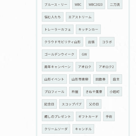
ブルース・リー
WBC
WBC2023
二刀流
悩む人たち
エアストリーム
トレーラーカフェ
キッチンカー
クラウドモビリティ山形
出張
コラボ
ゴールデンウイーク
GW
周年キャンペーン
アオロク
アオロク2
山形イベント
山形市青柳
回数券
店主
プロフィール
杵屋
きねや菓寮
小姓町
記念日
スコップパブ
父の日
癒しのプレゼント
ギフトカード
手術
クリームソーダ
キャンドル