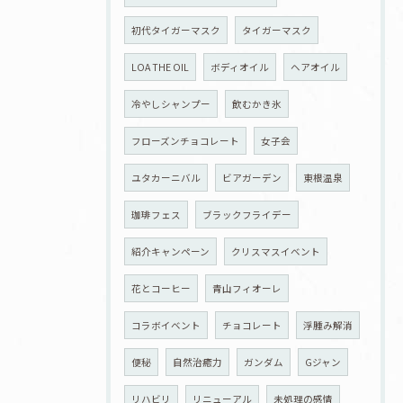
初代タイガーマスク
タイガーマスク
LOA THE OIL
ボディオイル
ヘアオイル
冷やしシャンプー
飲むかき氷
フローズンチョコレート
女子会
ユタカーニバル
ビアガーデン
東根温泉
珈琲フェス
ブラックフライデー
紹介キャンペーン
クリスマスイベント
花とコーヒー
青山フィオーレ
コラボイベント
チョコレート
浮腫み解消
便秘
自然治癒力
ガンダム
Gジャン
リハビリ
リニューアル
未処理の感情