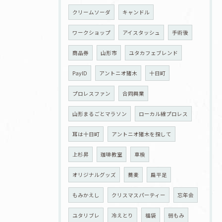
クリームソーダ
キャンドル
ワークショップ
アイスタッシュ
手術後
商品券
山形市
ユタカフェブレンド
PayID
アントニオ猪木
十日町
プロレスファン
合同興業
山形まるごとマラソン
ローカル線プロレス
耳は十日町
アントニオ猪木を探して
上杉昇
珈琲教室
車検
オリジナルグッズ
蕎麦
扁平足
もみかえし
クリスマスパーティー
忘年会
ユタリブレ
冷えとり
福袋
弱もみ