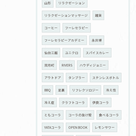
山形
リラクゼーション
リラクゼーションマッサージ
雑貨
コーヒー
フーレセラピー
フーレセラピーアカデミー
永井博
仙台三越
ユニクロ
スパイスカレー
双月町
RIVERS
ハウディジョニー
アウトドア
タンブラー
ステンレスボトル
BBQ
足裏
リフレクソロジー
冷え性
冷え症
クラフトコーラ
伊良コーラ
ともコーラ
コーラの抜け殻
食べるコーラ
YATAコーラ
OPEN BOOK
レモンサワー