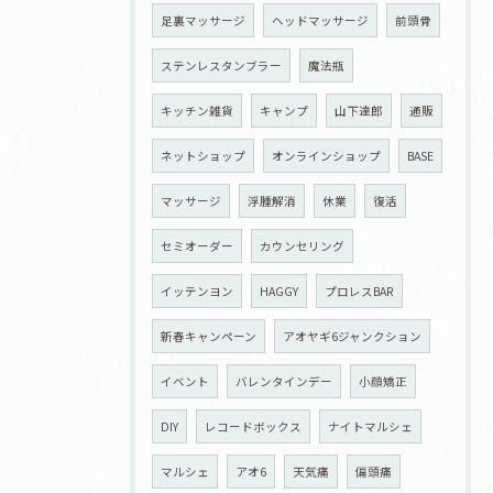
足裏マッサージ
ヘッドマッサージ
前頭骨
ステンレスタンブラー
魔法瓶
キッチン雑貨
キャンプ
山下達郎
通販
ネットショップ
オンラインショップ
BASE
マッサージ
浮腫解消
休業
復活
セミオーダー
カウンセリング
イッテンヨン
HAGGY
プロレスBAR
新春キャンペーン
アオヤギ6ジャンクション
イベント
バレンタインデー
小顔矯正
DIY
レコードボックス
ナイトマルシェ
マルシェ
アオ6
天気痛
偏頭痛