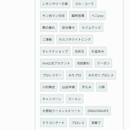
レモンサワーの素
コカ・コーラ
キン肉マンの日
臨時営業
ベニpay
腕の疲れ
部分痩せ
カフェグッズ
ご連絡
セルフホワイトニング
セレクトショップ
石灰化
お盆休み
line公式アカウント
初回割引
クーポン
プロレスラー
みちプロ
みちのくプロレス
川村興史
山谷林檎
手もみ
小顔
キャンペーン
ラーメン
大野目ラーメンストリート
DRAGONGATE
ドラゴンゲート
プロレス
斎藤了