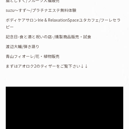
猫としずく/フルーツ大福販売
suzu〜すず〜/プラチナエステ無料体験
ボディケアサロンIrie & RelaxationSpaceユタカフェ/フーレセラ
ピー
記念日-食と酒と祝いの店-/燻製商品販売・試食
渡辺大輔/弾き語り
青山フィオーレ/花・植物販売
まずはアオロク2のティザーをご覧下さい↓↓