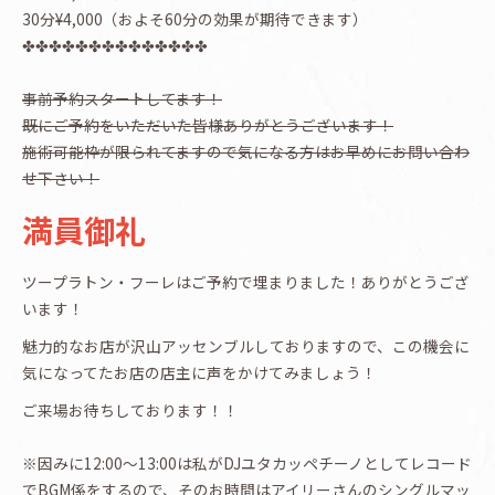
30分¥4,000（およそ60分の効果が期待できます）
✤✤✤✤✤✤✤✤✤✤✤✤✤✤
事前予約スタートしてます！
既にご予約をいただいた皆様ありがとうございます！
施術可能枠が限られてますので気になる方はお早めにお問い合わ
せ下さい！
満員御礼
ツープラトン・フーレはご予約で埋まりました！ありがとうござ
います！
魅力的なお店が沢山アッセンブルしておりますので、この機会に
気になってたお店の店主に声をかけてみましょう！
ご来場お待ちしております！！
※因みに12:00〜13:00は私がDJユタカッペチーノとしてレコード
でBGM係をするので、そのお時間はアイリーさんのシングルマッ