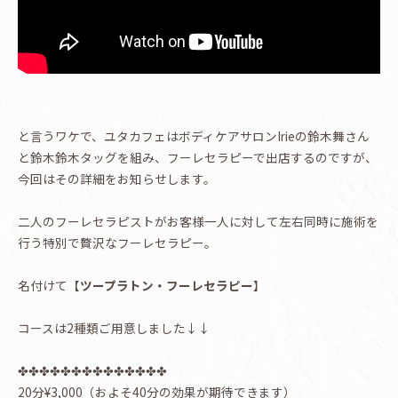
と言うワケで、ユタカフェはボディケアサロンIrieの鈴木舞さん
と鈴木鈴木タッグを組み、フーレセラピーで出店するのですが、
今回はその詳細をお知らせします。
二人のフーレセラピストがお客様一人に対して左右同時に施術を
行う特別で贅沢なフーレセラピー。
名付けて【
ツープラトン・フーレセラピー
】
コースは2種類ご用意しました↓↓
✤✤✤✤✤✤✤✤✤✤✤✤✤✤
20分¥3,000（およそ40分の効果が期待できます）