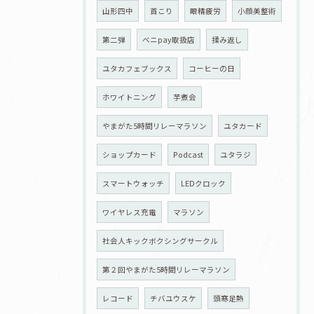
山形四中
首こり
眼精疲労
小顔美整術
第二弾
ベニpay取扱店
揉み返し
ユタカフェブックス
コーヒーの日
ホワイトニング
芋煮会
やまがた5時間リレーマラソン
ユタカード
ショップカード
Podcast
ユタラジ
スマートウォッチ
LEDクロック
ワイヤレス充電
マラソン
社会人キックボクシングサークル
第２回やまがた5時間リレーマラソン
レコード
チバユウスケ
頭寒足熱