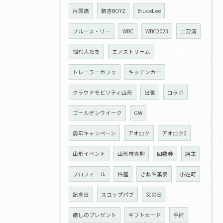
片頭痛
銀杏BOYZ
BruceLee
ブルース・リー
WBC
WBC2023
二刀流
悩む人たち
エアストリーム
トレーラーカフェ
キッチンカー
クラウドモビリティ山形
出張
コラボ
ゴールデンウイーク
GW
周年キャンペーン
アオロク
アオロク2
山形イベント
山形市青柳
回数券
店主
プロフィール
杵屋
きねや菓寮
小姓町
記念日
スコップパブ
父の日
癒しのプレゼント
ギフトカード
手術