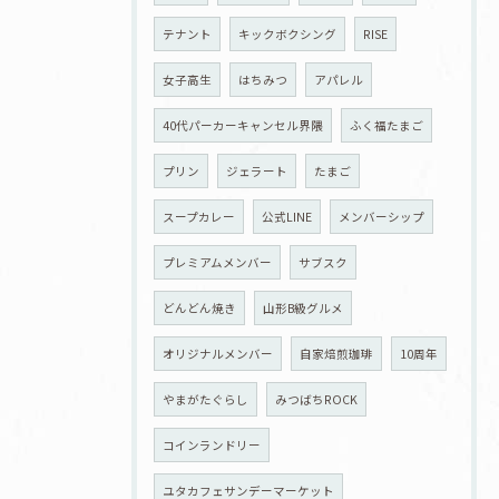
テナント
キックボクシング
RISE
女子高生
はちみつ
アパレル
40代パーカーキャンセル界隈
ふく福たまご
プリン
ジェラート
たまご
スープカレー
公式LINE
メンバーシップ
プレミアムメンバー
サブスク
どんどん焼き
山形B級グルメ
オリジナルメンバー
自家焙煎珈琲
10周年
やまがたぐらし
みつばちROCK
コインランドリー
ユタカフェサンデーマーケット