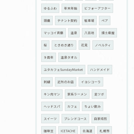
ゆるふわ
年末年始
ビフォーアフター
頭痛
テナント契約
駐車場
ペア
マッコイ斉藤
温泉
八百坊
揉土産屋
桜
ときめき通り
花見
ノベルティ
９周年
温泉タオル
ユタカフェSundayMarket
ハンドメイド
刺繍
近所のお店
イヨシコーラ
キン肉マン
家系ラーメン
足ツボ
ヘッドスパ
カフェ
ちょい飲み
スイーツ
ブレンドコース
自家焙煎
珈琲豆
ICETACHE
北海道
札幌市