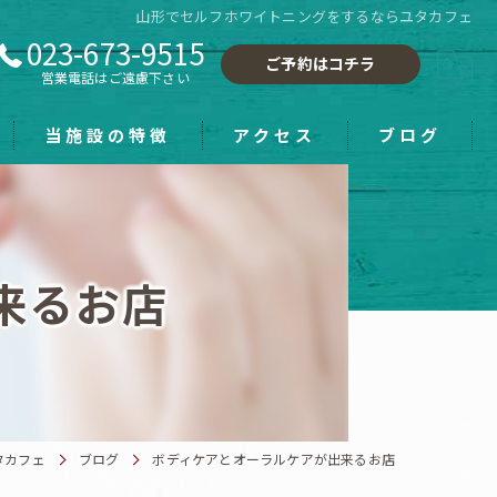
山形でセルフホワイトニングをするならユタカフェ
023-673-9515
ご予約はコチラ
営業電話はご遠慮下さい
当施設の特徴
アクセス
ブログ
フーレセラピー
小顔
来るお店
手もみ
ホワイトニング
雑貨
ユタカフェ
ブログ
ボディケアとオーラルケアが出来るお店